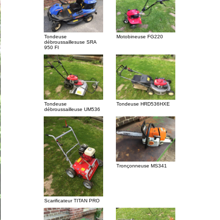
Tondeuse
Motobineuse FG220
débroussaillesuse SRA
950 FI
Tondeuse
Tondeuse HRD536HXE
débroussailleuse UM536
Tronçonneuse MS341
Scarificateur TITAN PRO