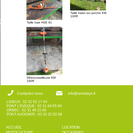
Taille haies sur perche KM
100R
Taille haie HSE 81
Débroussailleuse KM
100R
Contactez-nous
info@annefaye.fr
LISIEUX : 02 31 62 17 04
PONT L'EVEQUE : 02 31 64 65 66
ORBEC : 02 31 48 15 60
PONT AUDEMER : 02 30 32 02 08
ACCUEIL
LOCATION
MOTOCULTURE
OCCASIONS